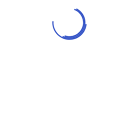
Consumo Mensal
6.000
Refeições
230
Quilos de Arroz