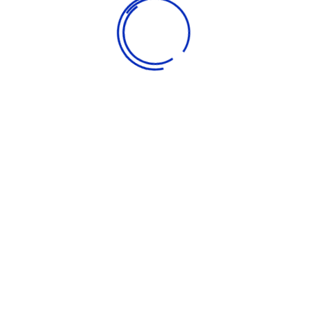
olidário, espaço disponibilizado para receber como doaçã
rojeto Ecoponto tem por sua finalidade oferecer um espa
de local. Confira abaixo o que pode e o que não poder s
l, óleo usado e eletrônicos (televisão, monitor, teclado, computad
 resíduos industriais e comerciais, resíduos químicos e de saúde,